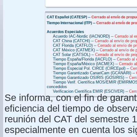
CAT Español (CATESP) --
Cerrado al envío de prop
Tiempo Internacional (ITP) --
Cerrado al envío de pr
Acuerdos Especiales
Acuerdo IAC-Nordic (IACNORD) --
Cerrado al e
CAT China (CATCHI) --
Cerrado al envío de pr
CAT Florida (CATFLO) --
Cerrado al envío de p
CAT México (CATMEX) --
Cerrado al envío de 
CAT Solar (CATSOL) --
Cerrado al envío de pr
Tiempo España/Florida (IACFLO) --
Cerrado al
Tiempo España/México (IACMEX) --
Cerrado a
Tiempo Especial Pol. CIRCE (CIRCEpol) --
Cer
Tiempo Garantizado CanariCam (GCANARI) --
Tiempo Garantizado OSIRIS (GOSIRIS) --
Cerr
Tiempo Verif. Científica MOS/EMIR (EMIRMOS
concedidos
Verificacion Científica EMIR (ESCIVER) --
Cerr
Se informa, con el fin de garan
eficiencia del tiempo de observ
reunión del CAT del semestre 1
especialmente en cuenta los sig